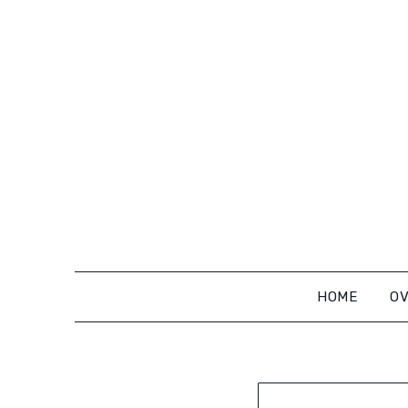
Ga
naar
de
inhoud
HOME
OV