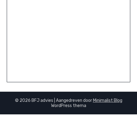
Om je wachtwoord te herstellen, vul je
hieronder je e-mailadres of gebruikersnaam
in.
© 2026 BFJ advies
| Aangedreven door
Minimalist Blog
WordPress thema